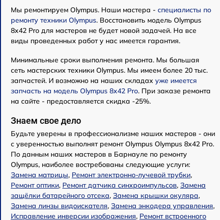
Мы ремонтируем Olympus. Наши мастера -
специалисты по
ремонту техники Olympus
. Восстановить модель Olympus
8x42 Pro для мастеров не будет новой задачей. На все
виды проведенных работ у нас имеется гарантия.
Минимальные сроки выполнения ремонта. Мы большая
сеть мастерских техники Olympus. Мы имеем более 20 тыс.
запчастей. И возможно на наших складах
уже имеется
запчасть на модель Olympus 8x42 Pro
. При заказе ремонта
на сайте - предоставляется скидка -25%.
Знаем свое дело
Будьте уверены в профессионализме наших мастеров - они
с уверенностью выполнят ремонт Olympus Olympus 8x42 Pro.
По данным наших мастеров в Барнауле по ремонту
Olympus, наиболее востребованы следующие услуги:
Замена матрицы
,
Ремонт электронно-лучевой трубки
,
Ремонт оптики
,
Ремонт датчика синхроимпульсов
,
Замена
защёлки батарейного отсека
,
Замена крышки окуляра
,
Замена линзы видоискателя
,
Замена энкодера управления
,
Исправление инверсии изображения
,
Ремонт встроенного