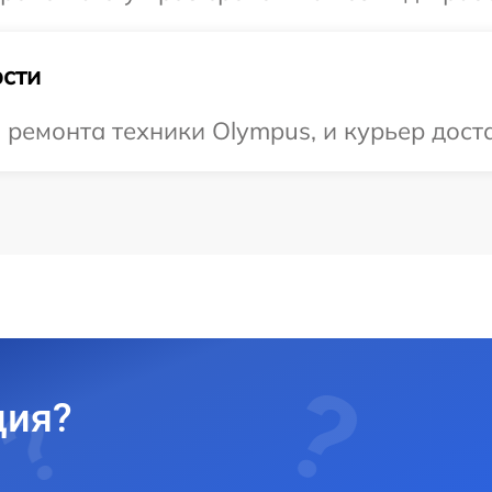
сти
емонта техники Olympus, и курьер доста
ция?