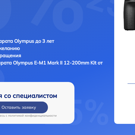
рата Olympus до 3 лет
 желанию
бращения
арата
Olympus E‑M1 Mark II 12-200mm Kit от
я со специалистом
Оставить заявку
есь c
политикой конфиденциальности