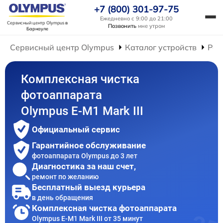
+7 (800) 301-97-75
Ежедневно с 9:00 до 21:00
Сервисный центр Olympus
в
Позвонить
мне утром
Барнауле
Сервисный центр Olympus
Каталог устройств
Рем
Комплексная чистка
фотоаппарата
Olympus E‑M1 Mark III
Официальный сервис
Гарантийное обслуживание
фотоаппарата Olympus до 3 лет
Диагностика за наш счет,
ремонт по желанию
Бесплатный выезд курьера
в день обращения
Комплексная чистка фотоаппарата
Olympus E‑M1 Mark III от 35 минут