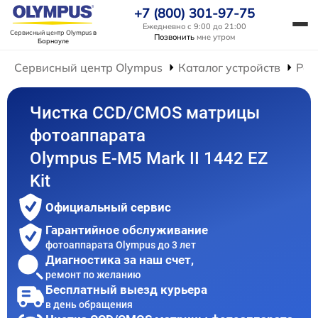
+7 (800) 301-97-75
Ежедневно с 9:00 до 21:00
Сервисный центр Olympus
в
Позвонить
мне утром
Барнауле
Сервисный центр Olympus
Каталог устройств
Рем
Чистка CCD/CMOS матрицы
фотоаппарата
Olympus E‑M5 Mark II 1442 EZ
Kit
Официальный сервис
Гарантийное обслуживание
фотоаппарата Olympus до 3 лет
Диагностика за наш счет,
ремонт по желанию
Бесплатный выезд курьера
в день обращения