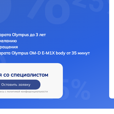
рата Olympus до 3 лет
 желанию
бращения
арата
Olympus OM-D E-M1X body от 35 минут
я со специалистом
Оставить заявку
есь c
политикой конфиденциальности