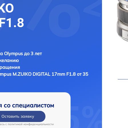
KO
F1.8
а Olympus до 3 лет
 желанию
бращения
mpus M.ZUIKO DIGITAL 17mm F1.8 от 35
я со специалистом
Оставить заявку
есь c
политикой конфиденциальности