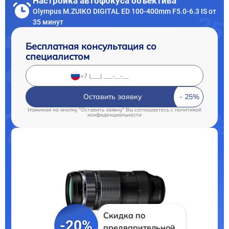
Настройка автофокуса объектива
Olympus M.ZUIKO DIGITAL ED 100-400mm F5.0-6.3 IS от
35 минут
Бесплатная консультация со
специалистом
Оставить заявку
Нажимая на кнопку "Оставить заявку" Вы соглашаетесь c
политикой
конфиденциальности
Скидка по
-20%
предварительной