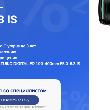
-
3 IS
а Olympus до 3 лет
 желанию
бращения
ZUIKO DIGITAL ED 100-400mm F5.0-6.3 IS
я со специалистом
Оставить заявку
есь c
политикой конфиденциальности