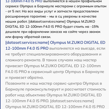
12‑100mm F4.0 IS PRO
выполняется в нашем профильном
сервисе Olympus в Барнауле мастерами с огромным опытом
- от 5 лет. На все виды услуг и запчасти предоставляем
расширенную гарантию - мы в сц уверены в качестве
наших работ. [dataset:services:name] Olympus M.ZUIKO
DIGITAL ED 12‑100mm F4.0 IS PRO будет стоить на -15%
дешевле при оформлении заказа на сайте через звонок
или форму обратной связи.
[dataset:services:name] Olympus M.ZUIKO DIGITAL ED
12‑100mm F4.0 IS PRO
выполняется на выезде, если
не требует специализированного оборудования и
сложного ремонта. В таких случаях наш мастер
привезет Olympus M.ZUIKO DIGITAL ED 12‑100mm
F4.0 IS PRO в сервисный центр Olympus в Барнауле
и привезет обратно.
Позвоните и наш мастер сервис-центра Olympus в
Барнауле проконсультирует и рассчитает стоимость
работ над объектива Olympus M.ZUIKO DIGITAL ED
12‑100mm F4.0 IS PRO. [dataset:services:name]
Olympus M.ZUIKO DIGITAL ED 12‑100mm F4.0 IS PRO