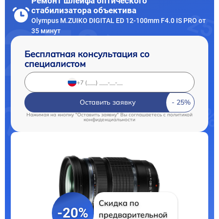
Ремонт шлейфа оптического
стабилизатора объектива
Olympus M.ZUIKO DIGITAL ED 12‑100mm F4.0 IS PRO от
35 минут
Бесплатная консультация со
специалистом
Оставить заявку
Нажимая на кнопку "Оставить заявку" Вы соглашаетесь c
политикой
конфиденциальности
Скидка по
-20%
предварительной