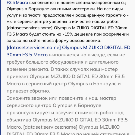
F3.5 Macro
выполняется в нашем специализированном сц
Olympus в Барнауле опытными мастерами. На все виды
услуг и запчасти предоставляем расширенную гарантию -
мы в сервис-центре уверены в качестве наших работ.
[dataset:services:name] Olympus M.ZUIKO DIGITAL ED 30mm
F3.5 Macro будет стоить на -15% дешевле при оформлении
заказа на сайте через форму заказа звонка.
[dataset:services:name] Olympus M.ZUIKO DIGITAL ED
30mm F3.5 Macro
выполняется на выезде, если не
требует большого оборудования и длительного
времени ремонта. В таких случаях наш мастер
привезет Olympus M.ZUIKO DIGITAL ED 30mm F3.5
Macro в сервисный центр Olympus в Барнауле и
привезет обратно.
Закажите звонок или позвоните и наш мастер
сервисного центра Olympus в Барнауле
проконсультирует и озвучит стоимость работ над
объектива Olympus M.ZUIKO DIGITAL ED 30mm F3.5
Macro. [dataset:services:name] Olympus M.ZUIKO
DIGITAL ED 30mm F3.5 Macro по нашей статистике в