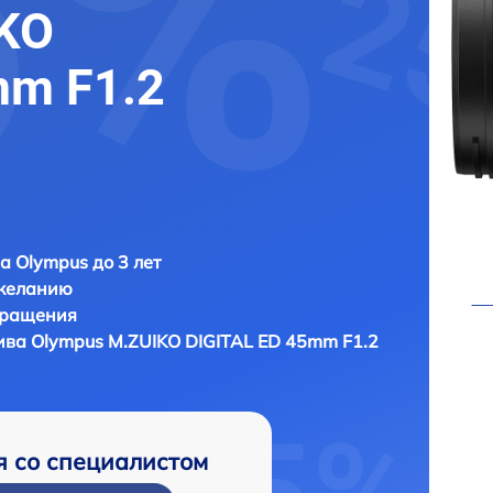
KO
mm F1.2
а Olympus до 3 лет
 желанию
бращения
тива
Olympus M.ZUIKO DIGITAL ED 45mm F1.2
я со специалистом