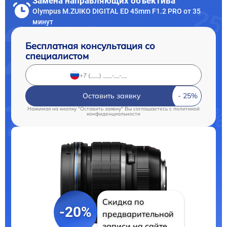
Замена направляющих объектива
Olympus M.ZUIKO DIGITAL ED 45mm F1.2 PRO от 35
минут
Бесплатная консультация со
специалистом
Оставить заявку
Нажимая на кнопку "Оставить заявку" Вы соглашаетесь c
политикой
конфиденциальности
Скидка по
-20%
предварительной
записи на сайте