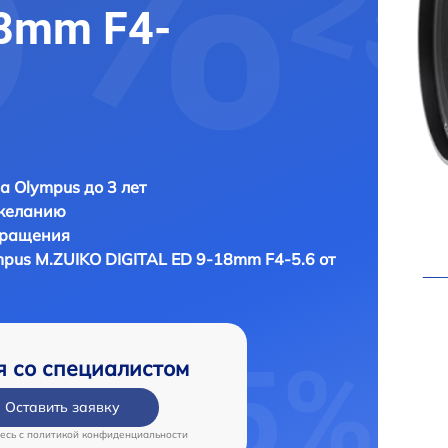
18mm F4-
а Olympus до 3 лет
 желанию
бращения
pus M.ZUIKO DIGITAL ED 9-18mm F4-5.6 от
я со специалистом
Оставить заявку
есь c
политикой конфиденциальности