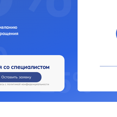
 желанию
бращения
я со специалистом
Оставить заявку
есь c
политикой конфиденциальности